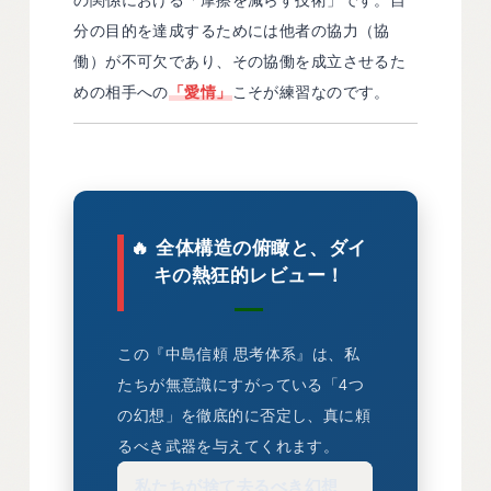
分の目的を達成するためには他者の協力（協
働）が不可欠であり、その協働を成立させるた
めの相手への
「愛情」
こそが練習なのです。
🔥 全体構造の俯瞰と、ダイ
キの熱狂的レビュー！
この『中島信頼 思考体系』は、私
たちが無意識にすがっている「4つ
の幻想」を徹底的に否定し、真に頼
るべき武器を与えてくれます。
私たちが捨て去るべき幻想