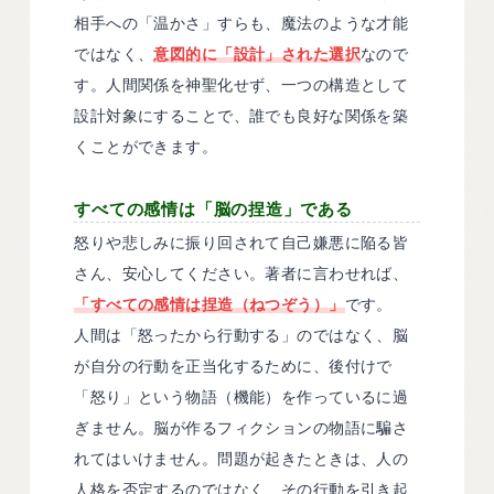
相手への「温かさ」すらも、魔法のような才能
ではなく、
意図的に「設計」された選択
なので
す。人間関係を神聖化せず、一つの構造として
設計対象にすることで、誰でも良好な関係を築
くことができます。
すべての感情は「脳の捏造」である
怒りや悲しみに振り回されて自己嫌悪に陥る皆
さん、安心してください。著者に言わせれば、
「すべての感情は捏造（ねつぞう）」
です。
人間は「怒ったから行動する」のではなく、脳
が自分の行動を正当化するために、後付けで
「怒り」という物語（機能）を作っているに過
ぎません。脳が作るフィクションの物語に騙さ
れてはいけません。問題が起きたときは、人の
人格を否定するのではなく、その行動を引き起