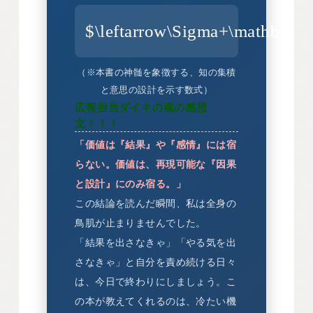
$\leftarrow\Sigma+\mathbb{W
（※本書の神髄を象徴する、知の集積
と意思の設計を示す数式）
広報担当ダイキの魂の感想
文！！！
「価値は『結果』や『感情』には宿
らない。価値は、再現可能な『因果
と設計』にのみ宿る。」
この結論を読んだ瞬間、私は全身の
鳥肌が止まりませんでした。
「結果を出さなきゃ」「やる気を出
さなきゃ」と自分を責め続ける日々
は、今日で終わりにしましょう。こ
の本が教えてくれるのは、冷たい機