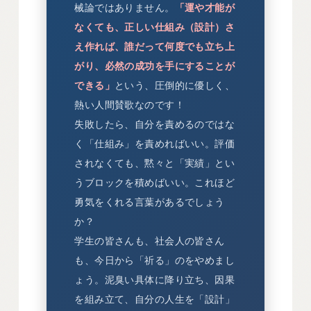
械論ではありません。
「運や才能が
なくても、正しい仕組み（設計）さ
え作れば、誰だって何度でも立ち上
がり、必然の成功を手にすることが
できる」
という、圧倒的に優しく、
熱い人間賛歌なのです！
失敗したら、自分を責めるのではな
く「仕組み」を責めればいい。評価
されなくても、黙々と「実績」とい
うブロックを積めばいい。これほど
勇気をくれる言葉があるでしょう
か？
学生の皆さんも、社会人の皆さん
も、今日から「祈る」のをやめまし
ょう。泥臭い具体に降り立ち、因果
を組み立て、自分の人生を「設計」