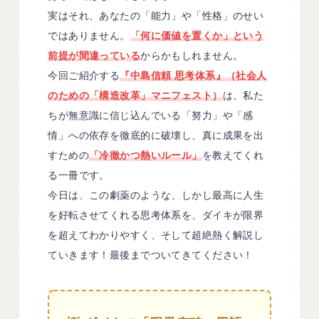
実はそれ、あなたの「能力」や「性格」のせい
ではありません。
「何に価値を置くか」という
前提が間違っている
からかもしれません。
今回ご紹介する
『中島信頼 思考体系』（社会人
のための「構造改革」マニフェスト）
は、私た
ちが無意識に信じ込んでいる「努力」や「感
情」への依存を徹底的に破壊し、真に成果を出
すための
「冷徹かつ熱いルール」
を教えてくれ
る一冊です。
今日は、この劇薬のような、しかし最高に人生
を好転させてくれる思考体系を、ダイキが限界
を超えてわかりやすく、そして超絶熱く解説し
ていきます！最後までついてきてください！