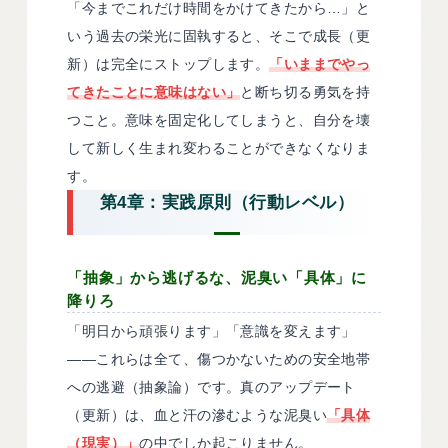
「今までこれだけ時間をかけてきたから…」と
いう過去の栄光に固執すると、そこで成長（更
新）は完全にストップします。
「いままでやっ
てきたことに意味はない」
と断ち切る勇気を持
つこと。意味を固定化してしまうと、自分を壊
して新しく生まれ変わることができなくなりま
す。
第4章：実践原則（行動レベル）
「抽象」から逃げるな、泥臭い「具体」に
降りろ
「明日から頑張ります」「意識を変えます」
——これらは全て、傷つかないための安全地帯
への逃避（抽象論）です。真のアップデート
（更新）は、血と汗の滲むような泥臭い
「具体
（現実）」
の中でしか起こりません。