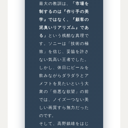
最大の教訓は、
「市場を
制するのは『作り手の美
学』ではなく、『顧客の
泥臭いリアリズム』であ
る」
という残酷な真理で
す。ソニーは「技術の極
致」を信じ、妥協を許さ
ない気高い王者でした。
しかし、休日にビールを
飲みながらダラダラとア
メフトを見たいという大
衆の「俗悪な欲望」の前
では、ノイズ一つない美
しい画質すら無力だった
のです。
そして、高野鎮雄をはじ