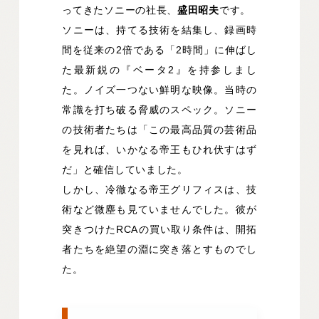
ってきたソニーの社長、
盛田昭夫
です。
ソニーは、持てる技術を結集し、録画時
間を従来の2倍である「2時間」に伸ばし
た最新鋭の『ベータ2』を持参しまし
た。ノイズ一つない鮮明な映像。当時の
常識を打ち破る脅威のスペック。ソニー
の技術者たちは「この最高品質の芸術品
を見れば、いかなる帝王もひれ伏すはず
だ」と確信していました。
しかし、冷徹なる帝王グリフィスは、技
術など微塵も見ていませんでした。彼が
突きつけたRCAの買い取り条件は、開拓
者たちを絶望の淵に突き落とすものでし
た。