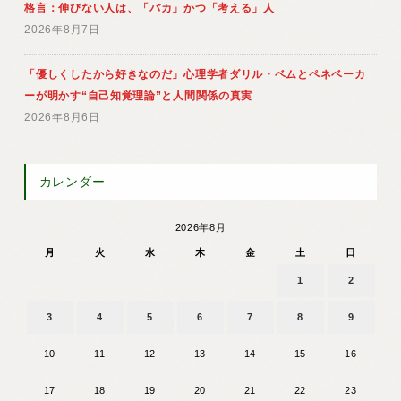
格言：伸びない人は、「バカ」かつ「考える」人
2026年8月7日
「優しくしたから好きなのだ」心理学者ダリル・ベムとペネベーカ
ーが明かす“自己知覚理論”と人間関係の真実
2026年8月6日
カレンダー
2026年8月
月
火
水
木
金
土
日
1
2
3
4
5
6
7
8
9
10
11
12
13
14
15
16
17
18
19
20
21
22
23