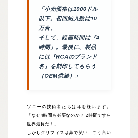
「小売価格は1000ドル
以下。初回納入数は10
万台。
そして、録画時間は『4
時間』。最後に、製品
には『RCAのブランド
名』を刻印してもらう
（OEM供給）」
ソニーの技術者たちは耳を疑います。
「なぜ4時間も必要なのか？ 2時間ですら
世界最長だ！」
しかしグリフィスは鼻で笑い、こう言い