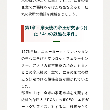
衆の抗いがたい欲望」でした。世界の映
像文化の覇権をかけた残酷な交渉と、狂
気の決断の物語を紐解きましょう。
第1章：摩天楼の帝王が突きつけ
た「4つの残酷な条件」
1976年秋。ニューヨーク・マンハッタン
の中心にそびえ立つロックフェラーセン
ター。アメリカ資本主義の頂点とも言え
るこの摩天楼の一室で、世界の家電の歴
史を決定づける極秘会談が開かれていま
した。
部屋の主は、全米の家電市場を支配する
絶対的な巨人「RCA」の新CEO、
エドガ
ー・グリフィス
。対するは、極東からや