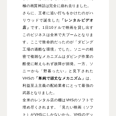
極の画質神話は完全に崩れ去りました。
さらに、王者に追い打ちをかけたのがハ
リウッドで誕生した
「レンタルビデオ
店」
です。1日10ドルで映画を貸し出す
このビジネスは全米で大ブームとなりま
す。ここで致命的だったのが「ダビング
工場の過酷な環境」でした。ソニーの精
密で複雑なメカニズムはダビング作業の
酷使に耐えられず故障が頻発。一方、ソ
ニーから「野暮ったい」と見下された
VHSの
「単純で頑丈なメカニズム」
は、
利益至上主義の配給業者にとって最強の
武器となりました。
全米のレンタル店の棚はVHSのソフトで
埋め尽くされます。「見たい映画（ソフ
ト）がVHSにしかないから、VHSのデッ