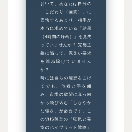
おいて、あなたは自分の
「こだわり（画質）」に
固執するあまり、相手が
本当に求めている「結果
（4時間の録画）」を見失
っていませんか？ 完璧主
義に陥って、泥臭い要求
を跳ね除けていません
か？
時には自らの理想を曲げ
てでも、他者と手を組
み、市場の欲望に真っ向
から飛び込む「しなやか
な強さ」が必要です。こ
のVHS陣営の『狂気と妥
協のハイブリッド戦略』