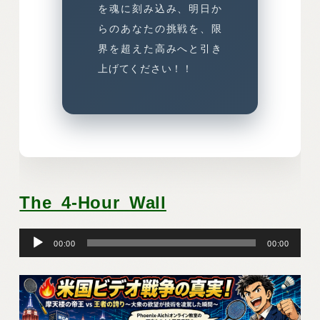
を魂に刻み込み、明日か
らのあなたの挑戦を、限
界を超えた高みへと引き
上げてください！！
The_4-Hour_Wall
音
00:00
00:00
声
プ
レ
ー
ヤ