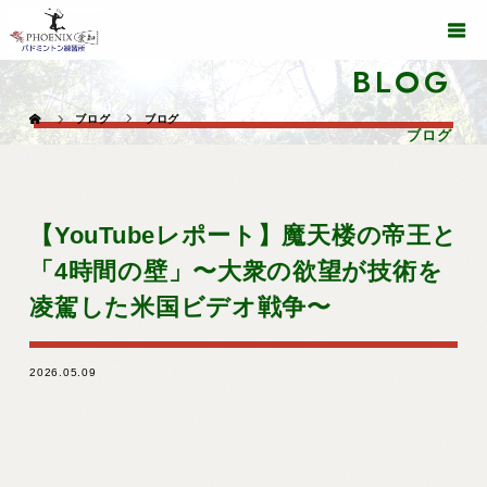
BLOG
ブログ
ブログ
ブログ
【YouTubeレポート】魔天楼の帝王と
「4時間の壁」〜大衆の欲望が技術を
凌駕した米国ビデオ戦争〜
2026.05.09