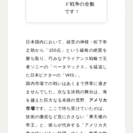
ド戦争の全貌
です！
日本国内において、経営の神様・松下幸
之助から「150点」という破格の絶賛を
勝ち取り、巧みなアライアンス戦略で王
者ソニーの「ベータマックス」を猛追し
た日本ビクターの「VHS」。
国内市場での戦いはあくまで序章に過ぎ
ませんでした。次なる決戦の舞台は、海
を越えた巨大なる未踏の荒野、
アメリカ
市場
です。ここで待ち受けていたのは、
技術の優劣など意に介さない「摩天楼の
帝王」と、彼らが代弁する「アメリカ大