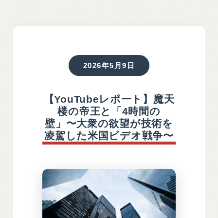
2026年5月9日
【YouTubeレポート】魔天
楼の帝王と「4時間の
壁」〜大衆の欲望が技術を
凌駕した米国ビデオ戦争〜