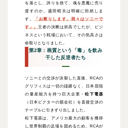
を落とし、誇りを捨て、魂を悪魔に売り
渡すのか。盛田昭夫は明確に拒絶しま
す。
「お断りします。我々はソニーで
す」。
王者の決断は崇高でしたが、ビジ
ネスという戦場において、その気高さは
命取りとなりました。
第2章：画質という「毒」を飲み
干した反逆者たち
ソニーとの交渉が決裂した直後、RCAの
グリフィスは一切の躊躇なく、日本屈指
の量産能力を持つ巨大企業・
松下電器
（日本ビクターの親会社）を直接交渉の
テーブルに引きずり出しました。
松下電器は、アメリカ最大の顧客を獲得
し世界制覇の足場を固めるため、RCAが