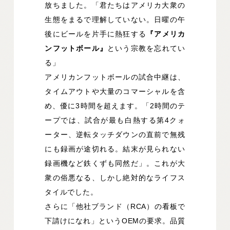
放ちました。「君たちはアメリカ大衆の
生態をまるで理解していない。日曜の午
後にビールを片手に熱狂する
『アメリカ
ンフットボール』
という宗教を忘れてい
る」
アメリカンフットボールの試合中継は、
タイムアウトや大量のコマーシャルを含
め、優に3時間を超えます。「2時間のテ
ープでは、試合が最も白熱する第4クォ
ーター、逆転タッチダウンの直前で無残
にも録画が途切れる。結末が見られない
録画機など鉄くずも同然だ」。これが大
衆の俗悪なる、しかし絶対的なライフス
タイルでした。
さらに「他社ブランド（RCA）の看板で
下請けになれ」というOEMの要求。品質