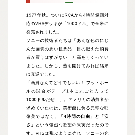
1977年秋。ついにRCAから4時間録画対
応のVHSデッキが「1000ドル」で全米に
発売されました。
ソニーの技術者たちは「あんな色のにじ
んだ画質の悪い粗悪品、目の肥えた消費
者が買うはずがない」と高をくくってい
ました。しかし、蓋を開けてみれば結果
は真逆でした。
「画質なんてどうでもいい！ フットボー
ルの試合がテープ1本に丸ごと入って
1000ドルだぜ！」。アメリカの消費者が
求めていたのは、美術館に飾る完璧な映
像美ではなく、
「4時間の自由」と「安
さ」
という強烈な欲望の果実だったので
す。VHSは飛ぶように売れ、ソニーの究