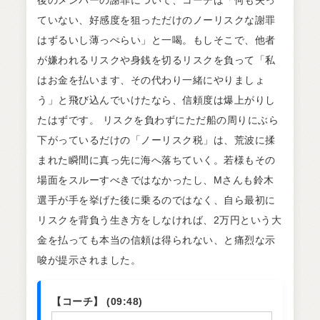
後のメンバーの謝罪について、コーチは「何も失っ
ていない、好感度を狙っただけのノーリスクな謝罪
はずるいし薄っぺらい」と一喝。もしそこで、他者
が嫌われるリスクや身銭を切るリスクを負って「私
はお金を払います、その代わり一緒にやりましょ
う」と飛び込んでいけたなら、信頼度は爆上がりし
たはずです。 リスクを負わずにただ船の周りにぶら
下がっているだけの「ノーリスク税」は、荒波に揉
まれた瞬間に真っ先に海へ落ちていく。若様もその
場面をスルーすべきではなかったし、Mさんも鈴木
選手が手を挙げた後に乗るのではなく、自ら最初に
リスクを背負う生き方をしなければ、2万円という大
金を払っても本当の信頼は得られない、と痛烈な示
唆が提示されました。
【コーチ】 (09:48)