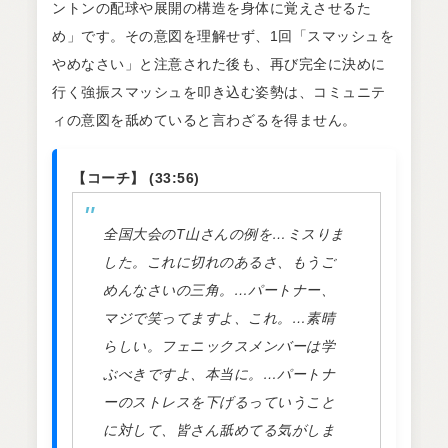
ントンの配球や展開の構造を身体に覚えさせるた
め」です。その意図を理解せず、1回「スマッシュを
やめなさい」と注意された後も、再び完全に決めに
行く強振スマッシュを叩き込む姿勢は、コミュニテ
ィの意図を舐めていると言わざるを得ません。
【コーチ】 (33:56)
全国大会のT山さんの例を…ミスりま
した。これに切れのあるさ、もうご
めんなさいの三角。…パートナー、
マジで笑ってますよ、これ。…素晴
らしい。フェニックスメンバーは学
ぶべきですよ、本当に。…パートナ
ーのストレスを下げるっていうこと
に対して、皆さん舐めてる気がしま