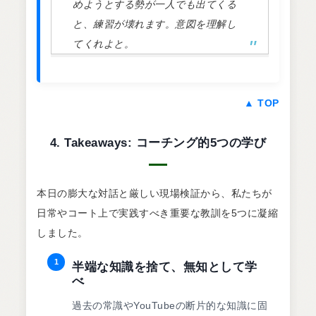
めようとする勢が一人でも出てくる
と、練習が壊れます。意図を理解し
てくれよと。
▲ TOP
4. Takeaways: コーチング的5つの学び
本日の膨大な対話と厳しい現場検証から、私たちが
日常やコート上で実践すべき重要な教訓を5つに凝縮
しました。
1
半端な知識を捨て、無知として学
べ
過去の常識やYouTubeの断片的な知識に固