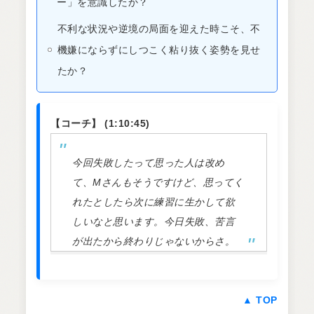
ー」を意識したか？
不利な状況や逆境の局面を迎えた時こそ、不
機嫌にならずにしつこく粘り抜く姿勢を見せ
たか？
【コーチ】 (1:10:45)
今回失敗したって思った人は改め
て、Mさんもそうですけど、思ってく
れたとしたら次に練習に生かして欲
しいなと思います。今日失敗、苦言
が出たから終わりじゃないからさ。
▲ TOP