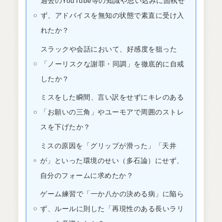
過去のYouTube等の知識や思い込みに固執せ
ず、アドバイスを無知の状態で素直に受け入
れたか？
スラックや会話において、好感度を狙った
「ノーリスクな謝罪・同調」を徹底的に自戒
したか？
ミスをした瞬間、言い訳をせずにキレのある
「お願いの三角」やユーモアで周囲のストレ
スを下げたか？
ミスの原因を「グリップが滑った」「天井
が」といった環境のせい（多石論）にせず、
自分のフォームに求めたか？
ゲーム練習で「一か八かの決める病」に陥ら
ず、ルールに則した「再現性のある長いラリ