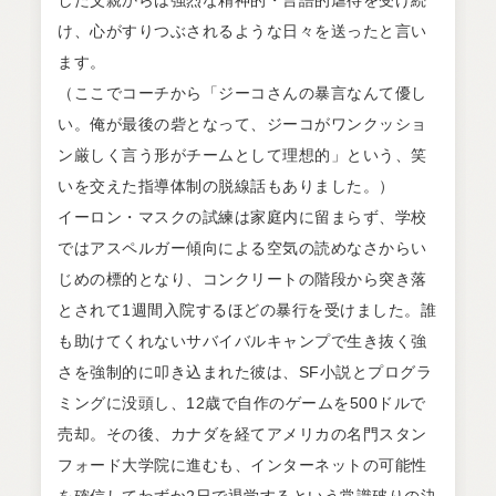
した父親からは強烈な精神的・言語的虐待を受け続
け、心がすりつぶされるような日々を送ったと言い
ます。
（ここでコーチから「ジーコさんの暴言なんて優し
い。俺が最後の砦となって、ジーコがワンクッショ
ン厳しく言う形がチームとして理想的」という、笑
いを交えた指導体制の脱線話もありました。）
イーロン・マスクの試練は家庭内に留まらず、学校
ではアスペルガー傾向による空気の読めなさからい
じめの標的となり、コンクリートの階段から突き落
とされて1週間入院するほどの暴行を受けました。誰
も助けてくれないサバイバルキャンプで生き抜く強
さを強制的に叩き込まれた彼は、SF小説とプログラ
ミングに没頭し、12歳で自作のゲームを500ドルで
売却。その後、カナダを経てアメリカの名門スタン
フォード大学院に進むも、インターネットの可能性