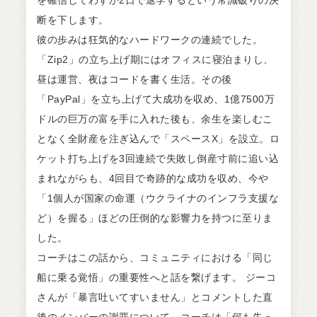
を確信してわずか2日で退学するという常識破りの決
断を下します。
彼の歩みは狂気的なハードワークの連続でした。
「Zip2」の立ち上げ期にはオフィスに寝泊まりし、
昼は運営、夜はコードを書く生活。その後
「PayPal」を立ち上げて大成功を収め、1億7500万
ドルの巨万の富を手に入れた後も、余生を楽しむこ
となく全財産を注ぎ込んで「スペースX」を設立。ロ
ケット打ち上げを3回連続で失敗し倒産寸前に追い込
まれながらも、4回目で奇跡的な成功を収め、今や
「1個人が国家の命運（ウクライナのインフラ支援な
ど）を握る」ほどの圧倒的な影響力を持つに至りま
した。
コーチはこの話から、コミュニティにおける「同じ
船に乗る覚悟」の重要性へと話を繋げます。 ジーコ
さんが「暴言吐いてすいません」とコメントした直