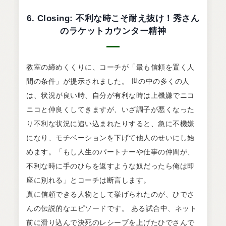
6. Closing: 不利な時こそ耐え抜け！秀さん
のラケットカウンター精神
教室の締めくくりに、コーチが「最も信頼を置く人
間の条件」が提示されました。 世の中の多くの人
は、状況が良い時、自分が有利な時は上機嫌でニコ
ニコと仲良くしてきますが、いざ調子が悪くなった
り不利な状況に追い込まれたりすると、急に不機嫌
になり、モチベーションを下げて他人のせいにし始
めます。「もし人生のパートナーや仕事の仲間が、
不利な時に手のひらを返すような奴だったら俺は即
座に別れる」とコーチは断言します。
真に信頼できる人物として挙げられたのが、ひでさ
んの伝説的なエピソードです。 ある試合中、ネット
前に滑り込んで決死のレシーブを上げたひでさんで