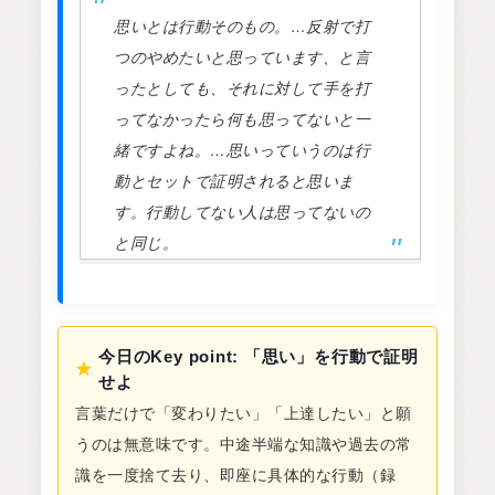
思いとは行動そのもの。…反射で打
つのやめたいと思っています、と言
ったとしても、それに対して手を打
ってなかったら何も思ってないと一
緒ですよね。…思いっていうのは行
動とセットで証明されると思いま
す。行動してない人は思ってないの
と同じ。
今日のKey point: 「思い」を行動で証明
★
せよ
言葉だけで「変わりたい」「上達したい」と願
うのは無意味です。中途半端な知識や過去の常
識を一度捨て去り、即座に具体的な行動（録