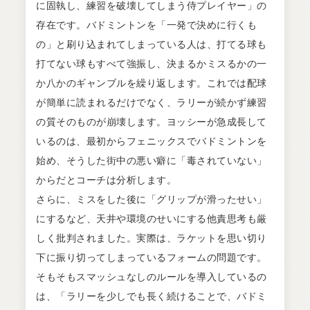
に固執し、練習を破壊してしまう侍プレイヤー」の
存在です。バドミントンを「一発で決めに行くも
の」と刷り込まれてしまっている人は、打てる球も
打てない球もすべて強振し、決まるかミスるかの一
か八かのギャンブルを繰り返します。これでは配球
が簡単に読まれるだけでなく、ラリーが続かず練習
の質そのものが崩壊します。ヨッシーが急成長して
いるのは、最初からフェニックスでバドミントンを
始め、そうした街中の悪い癖に「毒されていない」
からだとコーチは分析します。
さらに、ミスをした後に「グリップが滑ったせい」
にするなど、天井や環境のせいにする他責思考も厳
しく批判されました。実際は、ラケットを思い切り
下に振り切ってしまっているフォームの問題です。
そもそもスマッシュなしのルールを導入しているの
は、「ラリーを少しでも長く続けることで、バドミ