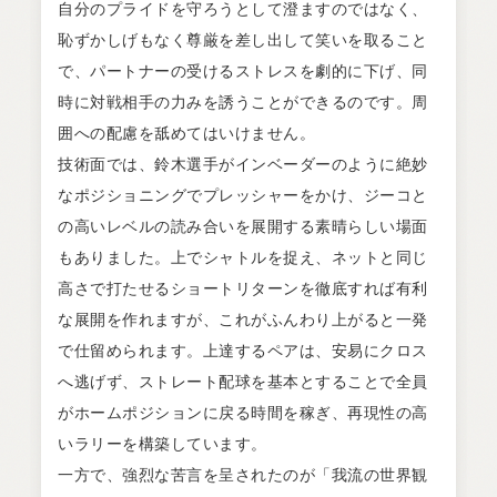
自分のプライドを守ろうとして澄ますのではなく、
恥ずかしげもなく尊厳を差し出して笑いを取ること
で、パートナーの受けるストレスを劇的に下げ、同
時に対戦相手の力みを誘うことができるのです。周
囲への配慮を舐めてはいけません。
技術面では、鈴木選手がインベーダーのように絶妙
なポジショニングでプレッシャーをかけ、ジーコと
の高いレベルの読み合いを展開する素晴らしい場面
もありました。上でシャトルを捉え、ネットと同じ
高さで打たせるショートリターンを徹底すれば有利
な展開を作れますが、これがふんわり上がると一発
で仕留められます。上達するペアは、安易にクロス
へ逃げず、ストレート配球を基本とすることで全員
がホームポジションに戻る時間を稼ぎ、再現性の高
いラリーを構築しています。
一方で、強烈な苦言を呈されたのが「我流の世界観