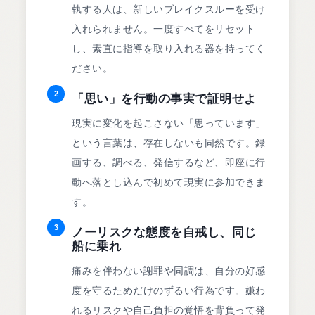
執する人は、新しいブレイクスルーを受け
入れられません。一度すべてをリセット
し、素直に指導を取り入れる器を持ってく
ださい。
2
「思い」を行動の事実で証明せよ
現実に変化を起こさない「思っています」
という言葉は、存在しないも同然です。録
画する、調べる、発信するなど、即座に行
動へ落とし込んで初めて現実に参加できま
す。
3
ノーリスクな態度を自戒し、同じ
船に乗れ
痛みを伴わない謝罪や同調は、自分の好感
度を守るためだけのずるい行為です。嫌わ
れるリスクや自己負担の覚悟を背負って発