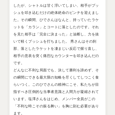
したが、シャトルは甘く浮いてしまい、相手がプッ
シュを叩き込むだけの絶体絶命のピンチを迎えまし
た。その瞬間、ひでさんはなんと、持っていたラケ
ットを「カラン」とコートに落としたのです。それ
を見た相手は「完全に決まった」と油断し、力を抜
いて軽くプッシュを打ちました。 秀さんはその刹
那、落としたラケットを凄まじい反応で握り直し、
相手の意表を突く痛烈なカウンターを叩き込んだの
です。
どんなに不利な局面でも、決して勝利を諦めず、そ
の瞬間にできる最大限の知略を尽くしてしつこく食
らいつく。このひでさんの精神にこそ、私たちが目
指すべき圧倒的な当事者意識と人間力が凝縮されて
います。塩澤さんをはじめ、メンバー全員がこの
「不利な時こその振る舞い」を胸に刻む必要があり
ます。