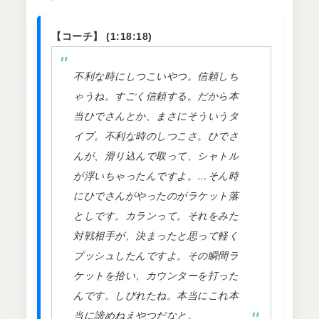
【コーチ】 (1:18:18)
不利な時にしつこいやつ。信頼しち
ゃうね。すごく信頼する。だから本
当ひでさんとか、まさにそういうタ
イプ。不利な時のしつこさ。ひでさ
んが、滑り込んで取って、シャトル
が浮いちゃったんですよ。…そん時
にひでさんがやったのがラケット落
としです。カランって。それをみた
対戦相手が、決まったと思って軽く
プッシュしたんですよ。その瞬間ラ
ケットを拾い、カウンターを打った
んです。しびれたね。本当にこれ本
当に諦めねえやつだなと。