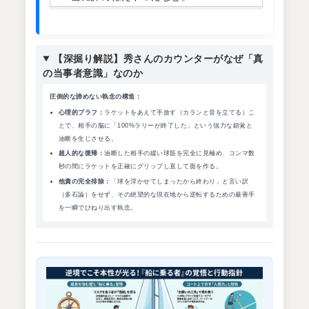
【深掘り解説】秀さんのカウンターがなぜ「真
の当事者意識」なのか
圧倒的な諦めない執念の構造：
心理的ブラフ：
ラケットをあえて手放す（カランと音を立てる）こ
とで、相手の脳に「100%ラリーが終了した」という強力な錯覚と
油断を生じさせる。
超人的な復帰：
油断した相手の緩い球筋を完全に見極め、コンマ数
秒の間にラケットを正確にグリップし直して面を作る。
他責の完全排除：
「球を浮かせてしまったから終わり」と言い訳
（多石論）をせず、その絶望的な現在地から逆転するための最善手
を一瞬でひねり出す執念。