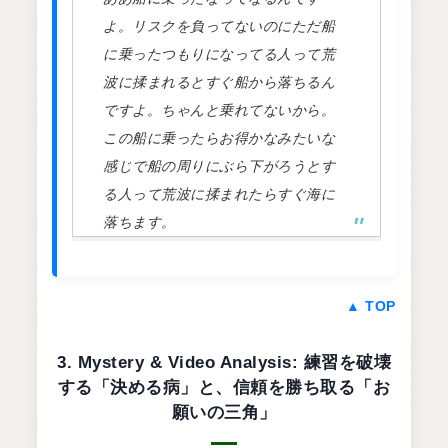
よ。リスクを負ってないのにただ船
に乗ったつもりになってる人って荒
波に揉まれるとすぐ船から落ちるん
ですよ。ちゃんと乗れてないから。
この船に乗ったらお得かなみたいな
感じで船の周りにぶら下がろうとす
る人って荒波に揉まれたらすぐ海に
落ちます。
▲ TOP
3. Mystery & Video Analysis: 練習を破壊
する「決める病」と、信頼を勝ち取る「お
願いの三角」