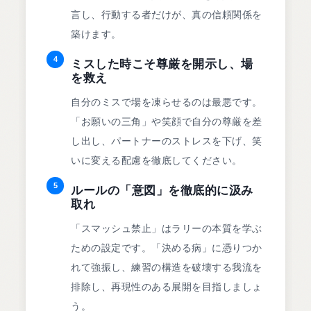
言し、行動する者だけが、真の信頼関係を
築けます。
4
ミスした時こそ尊厳を開示し、場
を救え
自分のミスで場を凍らせるのは最悪です。
「お願いの三角」や笑顔で自分の尊厳を差
し出し、パートナーのストレスを下げ、笑
いに変える配慮を徹底してください。
5
ルールの「意図」を徹底的に汲み
取れ
「スマッシュ禁止」はラリーの本質を学ぶ
ための設定です。「決める病」に憑りつか
れて強振し、練習の構造を破壊する我流を
排除し、再現性のある展開を目指しましょ
う。