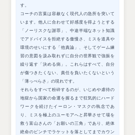
す。
コーチの言葉は容赦なく現代人の急所を突いて
います。他人に合わせて好感度を得ようとする
「ノーリスクな謝罪」、中途半端なネット知識
でアドバイスを拒絶する傲慢さ、ミスを道具や
環境のせいにする「他責論」、そしてゲーム練
習の意図を汲み取れずに自分の世界観で強振を
繰り返す「決める病」。これらはすべて、自分
が傷つきたくない、責任を負いたくないという
「薄っぺらさ」の現れです。
それらをすべて粉砕するのが、いじめや虐待の
地獄から国家の命運を握るまで狂気的にハード
ワークを続けたイーロン・マスクの執念であ
り、ミスを極上のユーモアへと昇華させて場を
救う富山さんの「お願いの三角」であり、絶体
絶命のピンチでラケットを落としてまでカウン