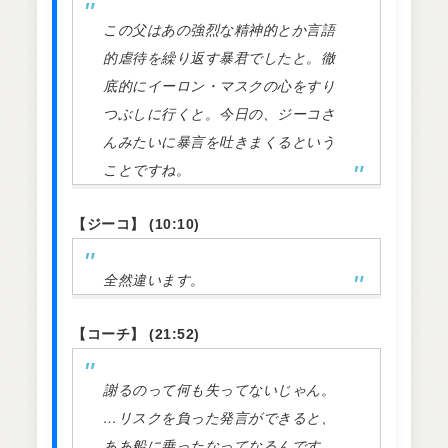
この父はあの強烈な精神的とか言語
的虐待を繰り返す暴君でしたと。徹
底的にイーロン・マスクの心をすり
つぶしに行くと。今日の、ジーコさ
んみたいに暴言を吐きまくるという
ことですね。
【ジーコ】 (10:10)
全然違います。
【コーチ】 (21:52)
謝るのって何も失ってないじゃん。
…リスクを負った発言ができると、
ああ船に乗ったなってなるんです