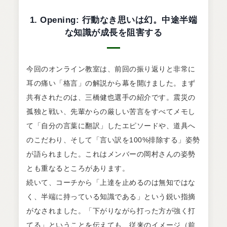
1. Opening: 行動なき思いは幻。中途半端
な知識が成長を阻害する
今回のオンライン教室は、前回の振り返りと非常に
耳の痛い「格言」の解説から幕を開けました。まず
共有されたのは、三橋健也選手の紹介です。震災の
孤独と戦い、先輩からの厳しい苦言をすべてメモし
て「自分の言葉に翻訳」したエピソードや、道具へ
のこだわり、そして「言い訳を100%排除する」姿勢
が語られました。これはメンバーの岡村さんの姿勢
とも重なるところがあります。
続いて、コーチから「上達を止めるのは無知ではな
く、半端に持っている知識である」という鋭い指摘
がなされました。「下がりながら打った方が強く打
てる」ということを伝えても、従来のイメージ（前