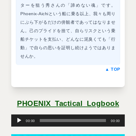
ターを狙う秀さんの「諦めない魂」です。
Phoenix-Aichiという船に乗る以上、我々も周り
にぶら下がるだけの傍観者であってはなりませ
ん。己のプライドを捨て、自らリスクという乗
船チケットを支払い、どんなに泥臭くても「行
動」で自らの思いを証明し続けようではありま
せんか。
▲ TOP
PHOENIX_Tactical_Logbook
音
声
プ
00:00
00:00
レ
ー
ヤ
ー