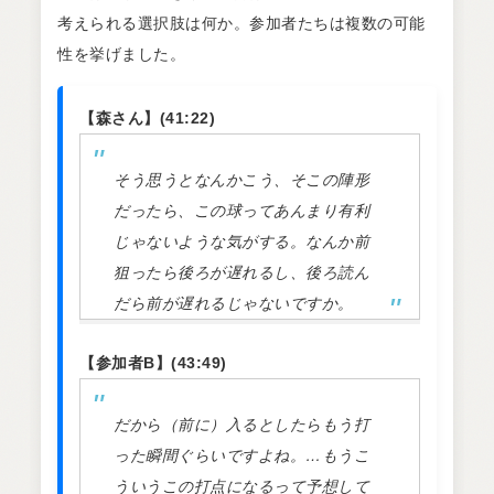
考えられる選択肢は何か。参加者たちは複数の可能
性を挙げました。
【森さん】(41:22)
そう思うとなんかこう、そこの陣形
だったら、この球ってあんまり有利
じゃないような気がする。なんか前
狙ったら後ろが遅れるし、後ろ読ん
だら前が遅れるじゃないですか。
【参加者B】(43:49)
だから（前に）入るとしたらもう打
った瞬間ぐらいですよね。…もうこ
ういうこの打点になるって予想して