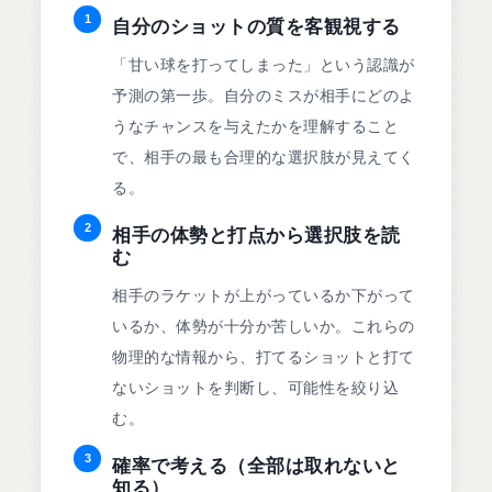
1
自分のショットの質を客観視する
「甘い球を打ってしまった」という認識が
予測の第一歩。自分のミスが相手にどのよ
うなチャンスを与えたかを理解すること
で、相手の最も合理的な選択肢が見えてく
る。
2
相手の体勢と打点から選択肢を読
む
相手のラケットが上がっているか下がって
いるか、体勢が十分か苦しいか。これらの
物理的な情報から、打てるショットと打て
ないショットを判断し、可能性を絞り込
む。
3
確率で考える（全部は取れないと
知る）