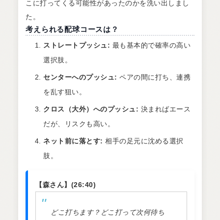
こに打ってくる可能性があったのかを洗い出しまし
た。
考えられる配球コースは？
ストレートプッシュ:
最も基本的で確率の高い
選択肢。
センターへのプッシュ:
ペアの間に打ち、連携
を乱す狙い。
クロス（大外）へのプッシュ:
決まればエース
だが、リスクも高い。
ネット前に落とす:
相手の足元に沈める選択
肢。
【森さん】(26:40)
どこ打ちます？どこ打って次何待ち