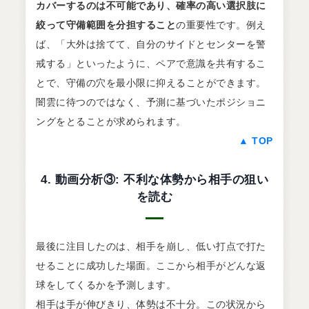
カバーするのは不可能であり、確率の高い選択肢に
絞って守備範囲を分担すること
の重要性です。例え
ば、「大外は捨てて、自分のサイドとセンターを警
戒する」といったように、ペアで意識を共有するこ
とで、守備の穴を最小限に抑えることができます。
闇雲に待つのではなく、予測に基づいたポジショニ
ングをとることが求められます。
▲ TOP
4. 動画分析③: 不利な体勢から相手の狙い
を読む
最後に注目したのは、相手を崩し、低い打点で打た
せることに成功した場面。ここから相手がどんな返
球をしてくるかを予測します。
相手は手が伸びきり、体勢は不十分。この状況から