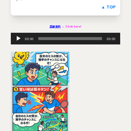
▲ TOP
図解資料
← Click here!
音
声
プ
00:00
00:00
レ
ー
ヤ
ー