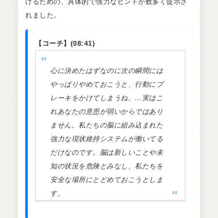
げるための、具体的で強力なヒントが数多く提示さ
れました。
【コーチ】(08:41)
心に決めたはずなのに次の瞬間には
やっぱりやめておこうと、行動にブ
レーキをかけてしまうね。…実はこ
れあなたの意思が弱いからではあり
ません。私たちの脳に組み込まれた
強力な現状維持システムが働いてる
だけなのです。脳は新しいことや未
知の状況を危険とみなし、私たちを
安全な場所にとどめておこうとしま
す。