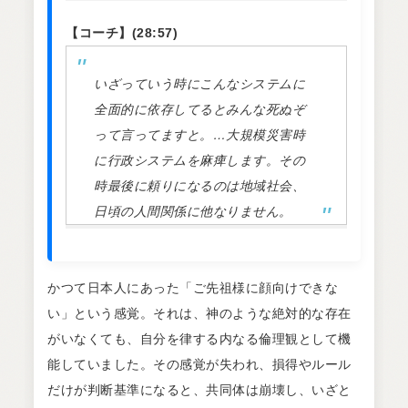
【コーチ】(28:57)
いざっていう時にこんなシステムに
全面的に依存してるとみんな死ぬぞ
って言ってますと。…大規模災害時
に行政システムを麻痺します。その
時最後に頼りになるのは地域社会、
日頃の人間関係に他なりません。
かつて日本人にあった「ご先祖様に顔向けできな
い」という感覚。それは、神のような絶対的な存在
がいなくても、自分を律する内なる倫理観として機
能していました。その感覚が失われ、損得やルール
だけが判断基準になると、共同体は崩壊し、いざと