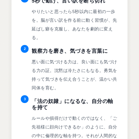
5秒で動け、言い訳を断ち切れ
やりたいと思ったら5秒以内に最初の一歩
を。脳が言い訳を作る前に動く習慣が、先
延ばし癖を克服し、あなたを劇的に変え
る。
2
観察力を磨き、気づきを言葉に
悪い面に気づける力は、良い面にも気づけ
る力の証。沈黙は冷たさにもなる。勇気を
持って気づきを伝え合うことが、温かい共
同体を育む。
3
「法の奴隷」になるな、自分の軸
を持て
ルールや損得だけで動くのではなく、「ご
先祖様に顔向けできるか」のように、自分
の中に倫理的な軸を持つ。それが人間的な