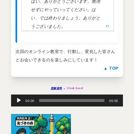
はい、ありがとうございます。無理
せずにやっていってください。は
い、では終わりましょう。ありがと
うございました。
次回のオンライン教室で、行動し、変化した皆さん
とお会いできるのを楽しみにしています！
▲ TOP
図解資料
← Click here!
音
声
プ
00:00
00:00
レ
ー
ヤ
ー