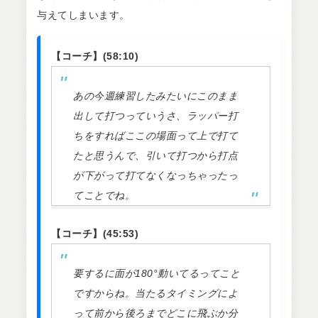
与えてしまいます。
【コーチ】(58:10)
あの今週練習したみたいにこのまま
出して打つっていうさ、ラッパー打
ちをすればここの場面って上で打て
たと思うんで、引いて打つから打点
が下がって打てなくなっちゃったっ
てことでね。
【コーチ】(45:53)
要するに面が180°動いてるってこと
ですからね。当たるタイミングによ
って前から後ろまでどこに飛ぶか分