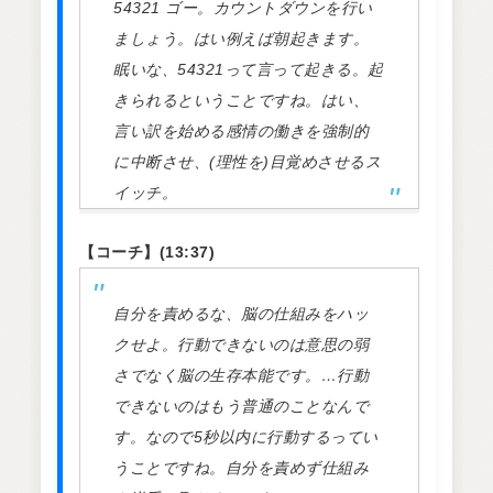
54321 ゴー。カウントダウンを行い
ましょう。はい例えば朝起きます。
眠いな、54321って言って起きる。起
きられるということですね。はい、
言い訳を始める感情の働きを強制的
に中断させ、(理性を)目覚めさせるス
イッチ。
【コーチ】(13:37)
自分を責めるな、脳の仕組みをハッ
クせよ。行動できないのは意思の弱
さでなく脳の生存本能です。…行動
できないのはもう普通のことなんで
す。なので5秒以内に行動するってい
うことですね。自分を責めず仕組み