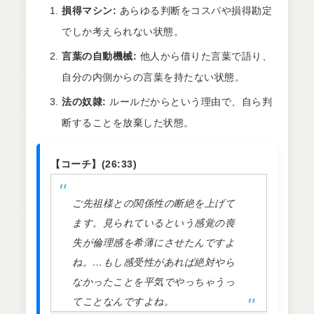
損得マシン:
あらゆる判断をコスパや損得勘定
でしか考えられない状態。
言葉の自動機械:
他人から借りた言葉で語り、
自分の内側からの言葉を持たない状態。
法の奴隷:
ルールだからという理由で、自ら判
断することを放棄した状態。
【コーチ】(26:33)
ご先祖様との関係性の断絶を上げて
ます。見られているという感覚の喪
失が倫理感を希薄にさせたんですよ
ね。…もし感受性があれば絶対やら
なかったことを平気でやっちゃうっ
てことなんですよね。