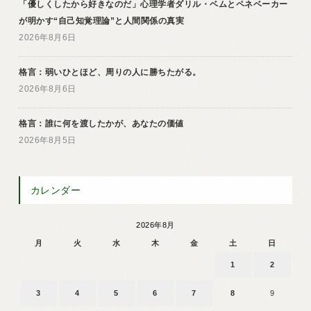
「優しくしたから好きなのだ」心理学者ダリル・ベムとペネベーカー
が明かす“自己知覚理論”と人間関係の真実
2026年8月6日
格言：弱いひとほど、周りの人に勝ちたがる。
2026年8月6日
格言：誰に何を渡したかが、あなたの価値
2026年8月5日
カレンダー
2026年8月
月
火
水
木
金
土
日
1
2
3
4
5
6
7
8
9