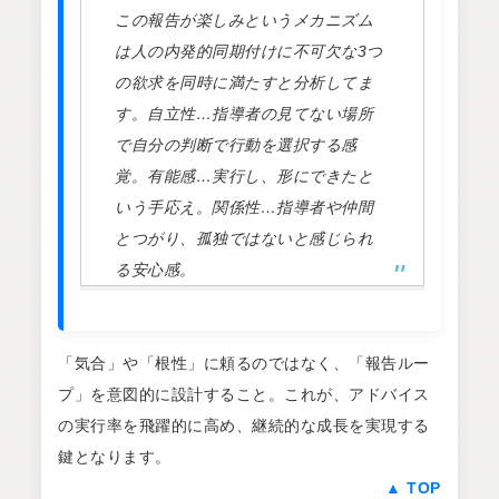
この報告が楽しみというメカニズム
は人の内発的同期付けに不可欠な3つ
の欲求を同時に満たすと分析してま
す。自立性…指導者の見てない場所
で自分の判断で行動を選択する感
覚。有能感…実行し、形にできたと
いう手応え。関係性…指導者や仲間
とつがり、孤独ではないと感じられ
る安心感。
「気合」や「根性」に頼るのではなく、「報告ルー
プ」を意図的に設計すること。これが、アドバイス
の実行率を飛躍的に高め、継続的な成長を実現する
鍵となります。
▲ TOP