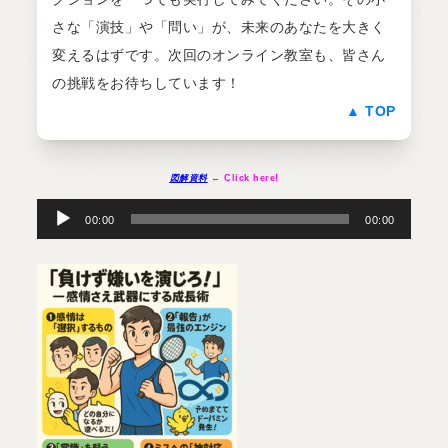
さな「演技」や「問い」が、未来のあなたを大きく
変えるはずです。次回のオンライン教室も、皆さん
の挑戦をお待ちしています！
▲ TOP
図解資料
← Click here!
音
声
プ
00:00
00:00
レ
ー
ヤ
ー