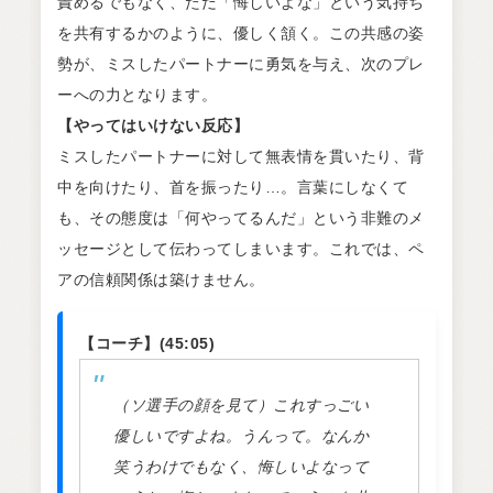
責めるでもなく、ただ「悔しいよな」という気持ち
を共有するかのように、優しく頷く。この共感の姿
勢が、ミスしたパートナーに勇気を与え、次のプレ
ーへの力となります。
【やってはいけない反応】
ミスしたパートナーに対して無表情を貫いたり、背
中を向けたり、首を振ったり…。言葉にしなくて
も、その態度は「何やってるんだ」という非難のメ
ッセージとして伝わってしまいます。これでは、ペ
アの信頼関係は築けません。
【コーチ】(45:05)
（ソ選手の顔を見て）これすっごい
優しいですよね。うんって。なんか
笑うわけでもなく、悔しいよなって