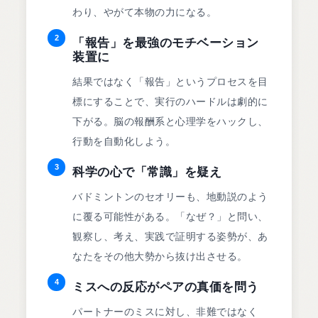
わり、やがて本物の力になる。
2
「報告」を最強のモチベーション
装置に
結果ではなく「報告」というプロセスを目
標にすることで、実行のハードルは劇的に
下がる。脳の報酬系と心理学をハックし、
行動を自動化しよう。
3
科学の心で「常識」を疑え
バドミントンのセオリーも、地動説のよう
に覆る可能性がある。「なぜ？」と問い、
観察し、考え、実践で証明する姿勢が、あ
なたをその他大勢から抜け出させる。
4
ミスへの反応がペアの真価を問う
パートナーのミスに対し、非難ではなく