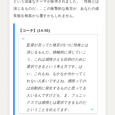
という深遠なテーマが探求されました。「性格とは
演じるものだ」。この衝撃的な格言が、あなたの成
長観を根底から覆すかもしれません。
【コーチ】(14:55)
監督が言ってた格言の1つに性格とは
演じるもんだ。積極的に演じていこ
う。これは感情さえも目的のために
選択できるという考え方です。は
い。これもね、なかなか分かってく
れない人多いですよね。感情っての
は自動的に発生するものと思ってる
人いるんですけども、ま、フェニッ
クスでは感情とは選択できるものだ
ということを伝えてます。