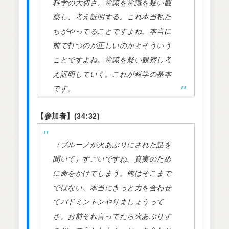
科学の大切さ、常識を常識を疑い観
察し、考え証明する。これ本当私た
ちがやってることですよね。本当に
前で打つのが正しいのかとそういう
ことですよね。常識を疑い観察し考
え証明していく。これが科学の基本
です。
【参加者】(34:32)
（ブルーノが火あぶりにされた話を
聞いて）すごいですね。真実のため
に命をかけてしまう。俺はそこまで
ではない。本当にきっと力を合わせ
てバドミントンやりましょうって
さ。お前それ言ってたら火あぶりす