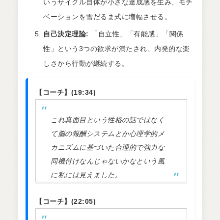
いうサイクル自体が小さな達成感を生み、モチ
ベーションを雪だるま式に増幅させる。
自己決定理論:
「自立性」「有能感」「関係
性」という3つの欲求が満たされ、内発的な楽
しさから行動が継続する。
【コーチ】(19:34)
これ真面目という性格の話ではなく
て脳の報酬システムとか心理学的メ
カニズムに基づいた合理的で強力な
同機付けなんじゃないかなという風
に私には見えました。
【コーチ】(22:05)