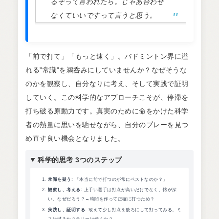
るぞって言われたら。じゃあ合わせ
なくていいですって言うと思う。
「前で打て」「もっと速く」。バドミントン界に溢
れる”常識”を鵜呑みにしていませんか？なぜそうな
のかを観察し、自分なりに考え、そして実践で証明
していく。この科学的なアプローチこそが、停滞を
打ち破る原動力です。真実のために命をかけた科学
者の熱量に思いを馳せながら、自分のプレーを見つ
め直す良い機会となりました。
科学的思考 3つのステップ
常識を疑う:
「本当に前で打つのが常にベストなのか？」
観察し、考える:
上手い選手は打点が高いだけでなく、懐が深
い。なぜだろう？→時間を作って正確に打つため？
実践し、証明する:
敢えて少し打点を後ろにして打ってみる。ミ
スは減るか？ラリーは続くか？