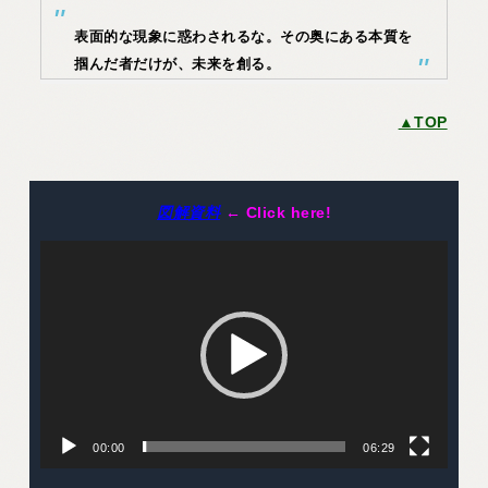
表面的な現象に惑わされるな。その奥にある本質を
掴んだ者だけが、未来を創る。
▲TOP
図解資料
← Click here!
動
画
プ
レ
ー
ヤ
ー
00:00
06:29