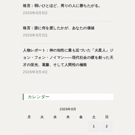
格言：弱いひとほど、周りの人に勝ちたがる。
2026年8月6日
格言：誰に何を渡したかが、あなたの価値
2026年8月5日
人物レポート：神の知性に最も近づいた「火星人」ジ
ョン・フォン・ノイマン――現代社会の礎を創った天
才の栄光、葛藤、そして人間性の極致
2026年8月4日
カレンダー
2026年8月
月
火
水
木
金
土
日
1
2