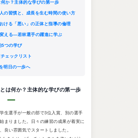
き」とは何か？主体的な学びの第一歩
信頼される人の習慣と、成長を生む時間の使い方
スポーツにおける「悪い」の正体と指導の倫理
プレーを変える—若林選手の躍進に学ぶ
グ的5つの学び
ト習慣チェックリスト
い」を明日の一歩へ
気づき」とは何か？主体的な学びの第一歩
学生選手が一般の部で3位入賞、別の選手
始まりました。日々の練習の成果が着実に
、良い雰囲気でスタートしました。