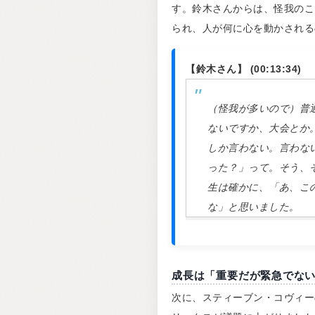
す。鈴木さんからは、怪我のこ
られ、人が何に心を動かされる
【鈴木さん】 (00:13:34)
（怪我が多いので）普
ないですか、大会とか
しか言わない。言わな
った？」って。そう、
生は確かに、「あ、こ
な」と思いました。
成長は「重要だが緊急でな
次に、スティーブン・コヴィー