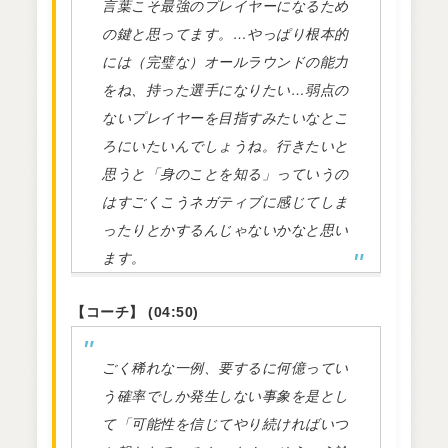
言葉こそ最強のプレイヤーになるため
の鍵と思ってます。…やっぱり根本的
には（完璧な）オールラウンドの能力
をね、持った選手になりたい…弱点の
ないプレイヤーを目指すみたいなとこ
ろにいたいんでしょうね。行きたいと
思うと「身のことを知る」っていうの
はすごくこうネガティブに感じてしま
ったりとかするんじゃないかなと思い
ます。
【コーチ】 (04:50)
ごく稀れな一例、要するに何億ってい
う確率でしか発生しない事象を是とし
て「可能性を信じてやり続ければいつ