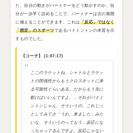
た。自分の動きがパートナーをどう動かすのか。自
分が一歩早く詰めることで、パートナーは次の展開
に備えることができます。これは
「反応」ではなく
「想定」のスポーツ
であるバドミントンの本質を示
すものでした。
【コーチ】 (1:07:17)
ここのラケットね、シャトルとラケッ
トの関係性からもうクロスネットに来
る可能性ぐらいある。だからもう先に
動けばいいんですよ。…それがバドミ
ントンじゃん、そういうの。これじっ
としてみてさ「うわ、来ました」みた
いな、そういうのってもう…反応にな
っちゃってるんですよ。反応じゃない