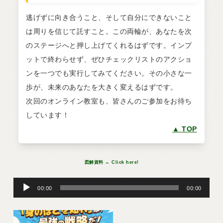
逃げずに向き合うこと、そして自分にできないこと
は周りを信じて託すこと。この両輪が、あなたを次
のステージへと押し上げてくれるはずです。インプ
ットで終わらせず、ぜひチェックリストのアクショ
ンを一つでも実行してみてください。その小さな一
歩が、未来のあなたを大きく変えるはずです。
次回のオンライン教室も、皆さんのご参加をお待ち
しています！
▲ TOP
図解資料 ← Click here!
音
声
00:00
00:00
プ
レ
ー