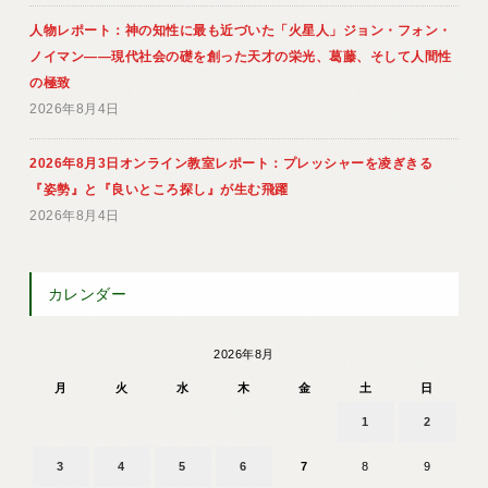
人物レポート：神の知性に最も近づいた「火星人」ジョン・フォン・
ノイマン――現代社会の礎を創った天才の栄光、葛藤、そして人間性
の極致
2026年8月4日
2026年8月3日オンライン教室レポート：プレッシャーを凌ぎきる
『姿勢』と『良いところ探し』が生む飛躍
2026年8月4日
カレンダー
2026年8月
月
火
水
木
金
土
日
1
2
3
4
5
6
7
8
9