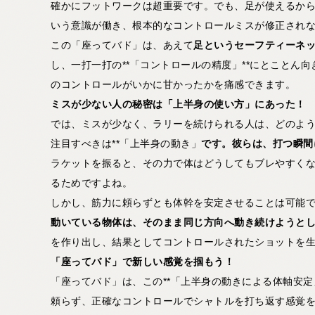
確かにフットワークは超重要です。でも、足が使えるか
いう意識が働き、根本的なコントロールミスが修正され
この「座ってバド」は、あえて
足というセーフティーネ
し、一打一打の**「コントロールの精度」**にとことん
のコントロールがいかに甘かったかを痛感できます。
ミスが少ない人の秘密は「上半身の使い方」にあった！
では、ミスが少なく、ラリーを続けられる人は、どのよ
注目すべきは**「上半身の動き」
です。彼らは、打つ瞬間
ラケットを振ると、その力で体はどうしてもブレやすく
るためですよね。
しかし、筋力に頼らずとも体幹を安定させることは可能で
動いている物体は、そのまま同じ方向へ動き続けようと
を作り出し、結果としてコントロールされたショットを
「座ってバド」で新しい感覚を掴もう！
「座ってバド」は、この**「上半身の動きによる体軸安定
頼らず、正確なコントロールでシャトルを打ち返す感覚