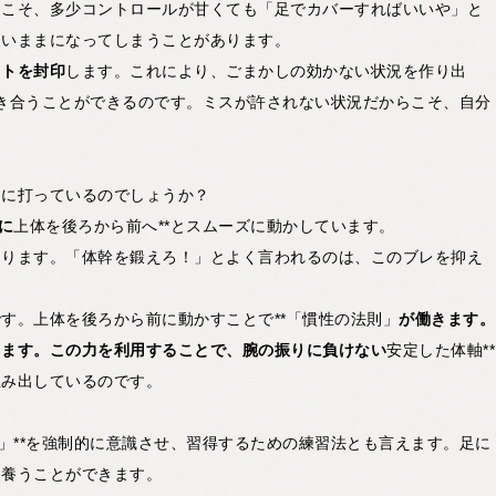
らこそ、多少コントロールが甘くても「足でカバーすればいいや」と
ないままになってしまうことがあります。
ットを封印
します。これにより、ごまかしの効かない状況を作り出
向き合うことができるのです。ミスが許されない状況だからこそ、自分
うに打っているのでしょうか？
に
上体を後ろから前へ**とスムーズに動かしています。
なります。「体幹を鍛えろ！」とよく言われるのは、このブレを抑え
す。上体を後ろから前に動かすことで**「慣性の法則」
が働きます。
します。この力を利用することで、腕の振りに負けない
安定した体軸**
生み出しているのです。
」**を強制的に意識させ、習得するための練習法とも言えます。足に
を養うことができます。